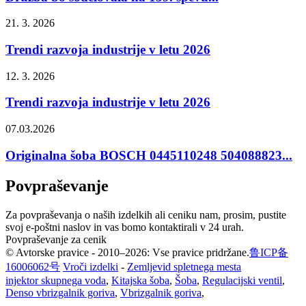
21. 3. 2026
Trendi razvoja industrije v letu 2026
12. 3. 2026
Trendi razvoja industrije v letu 2026
07.03.2026
Originalna šoba BOSCH 0445110248 504088823...
Povpraševanje
Za povpraševanja o naših izdelkih ali ceniku nam, prosim, pustite
svoj e-poštni naslov in vas bomo kontaktirali v 24 urah.
Povpraševanje za cenik
© Avtorske pravice - 2010–2026: Vse pravice pridržane.
鲁ICP备
16006062号
Vroči izdelki
-
Zemljevid spletnega mesta
injektor skupnega voda
,
Kitajska šoba
,
Šoba
,
Regulacijski ventil
,
Denso vbrizgalnik goriva
,
Vbrizgalnik goriva
,