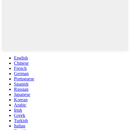
English
Chinese
French
German
Portuguese
Spanish
Russian
Japanese
Korean
Arabic
Irish
Greek
Turkish
Italian