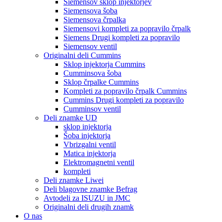
Siemensov sklop injektorjev
Siemensova šoba
Siemensova črpalka
Siemensovi kompleti za popravilo črpalk
Siemens Drugi kompleti za popravilo
Siemensov ventil
Originalni deli Cummins
Sklop injektorja Cummins
Cumminsova šoba
Sklop črpalke Cummins
Kompleti za popravilo črpalk Cummins
Cummins Drugi kompleti za popravilo
Cumminsov ventil
Deli znamke UD
sklop injektorja
Šoba injektorja
Vbrizgalni ventil
Matica injektorja
Elektromagnetni ventil
kompleti
Deli znamke Liwei
Deli blagovne znamke Befrag
Avtodeli za ISUZU in JMC
Originalni deli drugih znamk
O nas