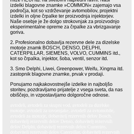
izdelki blagovne znamke »COMMON« zajemajo vsa
področja, kot so vzdrževanje avtomobilov, projektni
izdelki in oljne črpalke ter proizvodnja injektorjev.
Naše osebje je že dolgo strokovnjak za proizvodnjo
eksperimentalne opreme za črpalke za vbrizgavanje
goriva.
2.
Profesionalno dobavlja rezervne dele za dizelske
motorje znamk BOSCH, DENSO, DELPHI,
CATERPILLAR, SIEMENS, VOLVO, CUMMINS itd.,
kot so črpalka, injektor, šoba, ventil, senzor itd.
3.
Smo Delphi, Liwei, Greenpower, Weifu, Xingma itd.
zastopnik blagovne znamke, prvak v prodaji.
Ponujamo najkakovostnejše izdelke in najboljšo
storitev, pozdravljamo prijatelje z vsega sveta, da nas
obiščejo, in vzpostavljamo dolgoročne odnose.
avtodeli, avtodeli za skupni vod, avtodeli za dizelske
motorje, avtodeli za tovornjake, avtodeli za avtomobile,
avtodeli za motorje, dobavitelj rezervnih delov Bosch,
dobavitelj rezervnih delov Denso, dobavitelj rezervnih
delov Delphi, dobavitelj rezervnih delov Cummins,
dobavitelj rezervnih delov Caterpillar, dobavitelj rezervnih