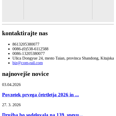
kontaktirajte nas
8613205380077
0086-(0)538-6112588
0086-13205380077
Ulica Dongyue 24, mesto Taian, provinca Shandong, Kitajska
biz@com-rail.com
najnovejše novice
03.04.2026
Povzetek prvega četrtletja 2026 in ...
27. 3. 2026
Družba bo sodelovala na 139. spevu...