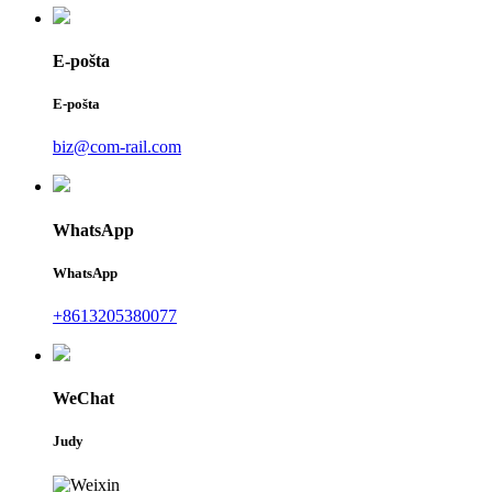
E-pošta
E-pošta
biz@com-rail.com
WhatsApp
WhatsApp
+8613205380077
WeChat
Judy