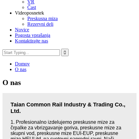
VR
Čast
Videoposnetek
Preskusna miza
Rezervni deli
Novice
Pogosta vprašanja
Kontaktirajte nas
Domov
O nas
O nas
Taian Common Rail Industry & Trading Co.,
Ltd.
1.
Profesionalno izdelujemo preskusne mize za
črpalke za vbrizgavanje goriva, preskusne mize za
skupni vod, preskusne mize EUI-EUP, preskusne
mize HEUI itd. na svetovni napredni ravni. Naši