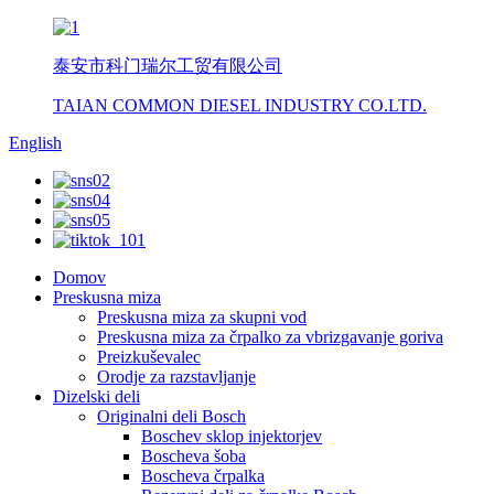
泰安市科门瑞尔工贸有限公司
TAIAN COMMON DIESEL INDUSTRY CO.LTD.
English
Domov
Preskusna miza
Preskusna miza za skupni vod
Preskusna miza za črpalko za vbrizgavanje goriva
Preizkuševalec
Orodje za razstavljanje
Dizelski deli
Originalni deli Bosch
Boschev sklop injektorjev
Boscheva šoba
Boscheva črpalka