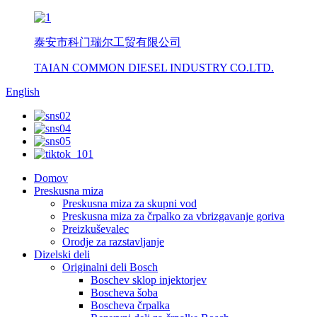
泰安市科门瑞尔工贸有限公司
TAIAN COMMON DIESEL INDUSTRY CO.LTD.
English
Domov
Preskusna miza
Preskusna miza za skupni vod
Preskusna miza za črpalko za vbrizgavanje goriva
Preizkuševalec
Orodje za razstavljanje
Dizelski deli
Originalni deli Bosch
Boschev sklop injektorjev
Boscheva šoba
Boscheva črpalka