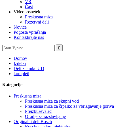
VR
Čast
Videoposnetek
Preskusna miza
Rezervni deli
Novice
Pogosta vprašanja
Kontaktirajte nas
Domov
Izdelki
Deli znamke UD
kompleti
Kategorije
Preskusna miza
Preskusna miza za skupni vod
Preskusna miza za črpalko za vbrizgavanje goriva
Preizkuševalec
Orodje za razstavljanje
Originalni deli Bosch
Boschev sklop injektorjev