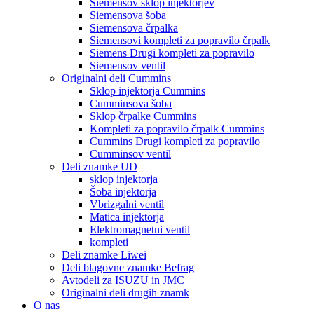
Siemensov sklop injektorjev
Siemensova šoba
Siemensova črpalka
Siemensovi kompleti za popravilo črpalk
Siemens Drugi kompleti za popravilo
Siemensov ventil
Originalni deli Cummins
Sklop injektorja Cummins
Cumminsova šoba
Sklop črpalke Cummins
Kompleti za popravilo črpalk Cummins
Cummins Drugi kompleti za popravilo
Cumminsov ventil
Deli znamke UD
sklop injektorja
Šoba injektorja
Vbrizgalni ventil
Matica injektorja
Elektromagnetni ventil
kompleti
Deli znamke Liwei
Deli blagovne znamke Befrag
Avtodeli za ISUZU in JMC
Originalni deli drugih znamk
O nas