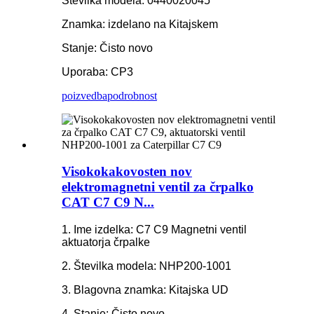
Številka modela: 0440020045
Znamka: izdelano na Kitajskem
Stanje: Čisto novo
Uporaba: CP3
poizvedba
podrobnost
Visokokakovosten nov
elektromagnetni ventil za črpalko
CAT C7 C9 N...
1. Ime izdelka: C7 C9 Magnetni ventil
aktuatorja črpalke
2. Številka modela: NHP200-1001
3. Blagovna znamka: Kitajska UD
4. Stanje: Čisto novo