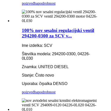
poizvedba
podrobnost
100% nov sesalni regulacijski ventil
294200-0300 za SCV v...
Ime izdelka: SCV
Številka modela: 294200-0300, 04226-
0L030
Znamka: UNITED DIESEL
Stanje: Čisto novo
Uporaba: črpalka DENSO
poizvedba
podrobnost