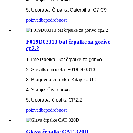
5. Uporaba: Črpalka Caterpillar C7 C9
poizvedba
podrobnost
F019D03313 bat črpalke za gorivo
cp2.2
1. Ime izdelka: Bat črpalke za gorivo
2. Številka modela: F019D03313
3. Blagovna znamka: Kitajska UD
4. Stanje: Čisto novo
5. Uporaba: črpalka CP2.2
poizvedba
podrobnost
Glava črpalke CAT 320D