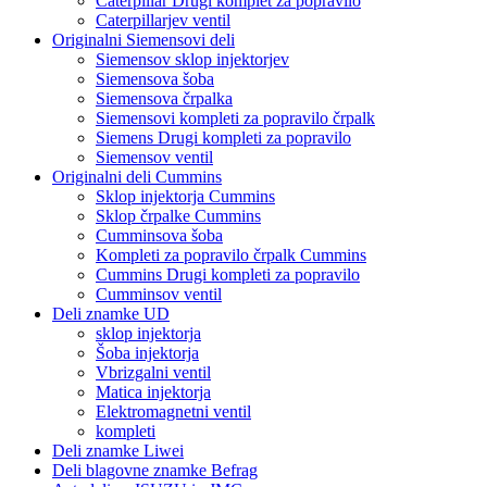
Caterpillar Drugi komplet za popravilo
Caterpillarjev ventil
Originalni Siemensovi deli
Siemensov sklop injektorjev
Siemensova šoba
Siemensova črpalka
Siemensovi kompleti za popravilo črpalk
Siemens Drugi kompleti za popravilo
Siemensov ventil
Originalni deli Cummins
Sklop injektorja Cummins
Sklop črpalke Cummins
Cumminsova šoba
Kompleti za popravilo črpalk Cummins
Cummins Drugi kompleti za popravilo
Cumminsov ventil
Deli znamke UD
sklop injektorja
Šoba injektorja
Vbrizgalni ventil
Matica injektorja
Elektromagnetni ventil
kompleti
Deli znamke Liwei
Deli blagovne znamke Befrag