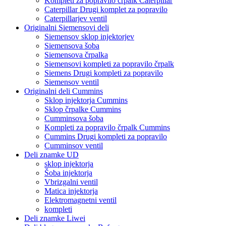
Kompleti za popravilo črpalk Caterpillar
Caterpillar Drugi komplet za popravilo
Caterpillarjev ventil
Originalni Siemensovi deli
Siemensov sklop injektorjev
Siemensova šoba
Siemensova črpalka
Siemensovi kompleti za popravilo črpalk
Siemens Drugi kompleti za popravilo
Siemensov ventil
Originalni deli Cummins
Sklop injektorja Cummins
Sklop črpalke Cummins
Cumminsova šoba
Kompleti za popravilo črpalk Cummins
Cummins Drugi kompleti za popravilo
Cumminsov ventil
Deli znamke UD
sklop injektorja
Šoba injektorja
Vbrizgalni ventil
Matica injektorja
Elektromagnetni ventil
kompleti
Deli znamke Liwei