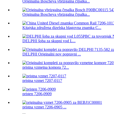
Originalna Boscheva vbrizgalna črpalka...
Originalna Boscheva vbrizgalna črpalka...
Kitajska združena dizelska blagovna znamka C...
DELPHI šoba za skupni vod L...
DELPHI Originalni nov popravni ...
pristna vzmetna komora 72...
pristna vzmet 7207-0117
pristen 7206-0909
pristna vzmet 7206-0905 ...