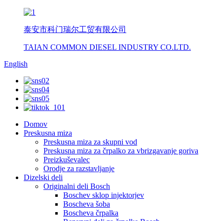
泰安市科门瑞尔工贸有限公司
TAIAN COMMON DIESEL INDUSTRY CO.LTD.
English
Domov
Preskusna miza
Preskusna miza za skupni vod
Preskusna miza za črpalko za vbrizgavanje goriva
Preizkuševalec
Orodje za razstavljanje
Dizelski deli
Originalni deli Bosch
Boschev sklop injektorjev
Boscheva šoba
Boscheva črpalka