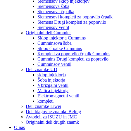
Siemensov sklop injektorjev
Siemensova šoba
Siemensova črpalka
Siemensovi kompleti za popravilo črpalk
Siemens Drugi kompleti za popravilo
Siemensov ventil
Originalni deli Cummins
Sklop injektorja Cummins
Cumminsova šoba
Sklop črpalke Cummins
Kompleti za popravilo črpalk Cummins
Cummins Drugi kompleti za popravilo
Cumminsov ventil
Deli znamke UD
sklop injektorja
Šoba injektorja
Vbrizgalni ventil
Matica injektorja
Elektromagnetni ventil
kompleti
Deli znamke Liwei
Deli blagovne znamke Befrag
Avtodeli za ISUZU in JMC
Originalni deli drugih znamk
O nas