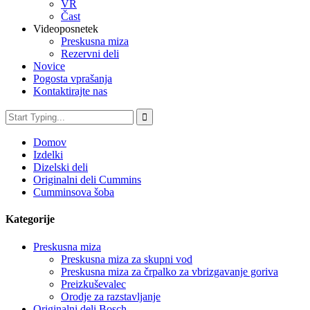
VR
Čast
Videoposnetek
Preskusna miza
Rezervni deli
Novice
Pogosta vprašanja
Kontaktirajte nas
Domov
Izdelki
Dizelski deli
Originalni deli Cummins
Cumminsova šoba
Kategorije
Preskusna miza
Preskusna miza za skupni vod
Preskusna miza za črpalko za vbrizgavanje goriva
Preizkuševalec
Orodje za razstavljanje
Originalni deli Bosch