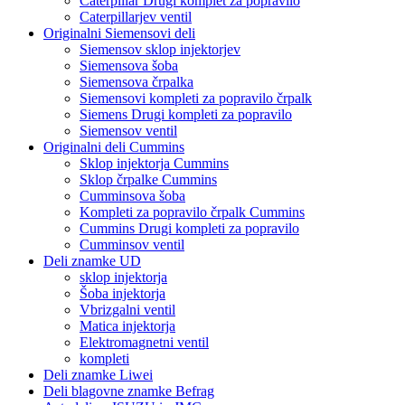
Caterpillar Drugi komplet za popravilo
Caterpillarjev ventil
Originalni Siemensovi deli
Siemensov sklop injektorjev
Siemensova šoba
Siemensova črpalka
Siemensovi kompleti za popravilo črpalk
Siemens Drugi kompleti za popravilo
Siemensov ventil
Originalni deli Cummins
Sklop injektorja Cummins
Sklop črpalke Cummins
Cumminsova šoba
Kompleti za popravilo črpalk Cummins
Cummins Drugi kompleti za popravilo
Cumminsov ventil
Deli znamke UD
sklop injektorja
Šoba injektorja
Vbrizgalni ventil
Matica injektorja
Elektromagnetni ventil
kompleti
Deli znamke Liwei
Deli blagovne znamke Befrag