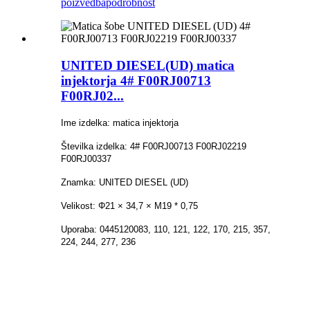
poizvedba
podrobnost
UNITED DIESEL(UD) matica
injektorja 4# F00RJ00713
F00RJ02...
Ime izdelka: matica injektorja
Številka izdelka: 4# F00RJ00713 F00RJ02219
F00RJ00337
Znamka: UNITED DIESEL (UD)
Velikost: Φ21 × 34,7 × M19 * 0,75
Uporaba: 0445120083, 110, 121, 122, 170, 215, 357,
224, 244, 277, 236