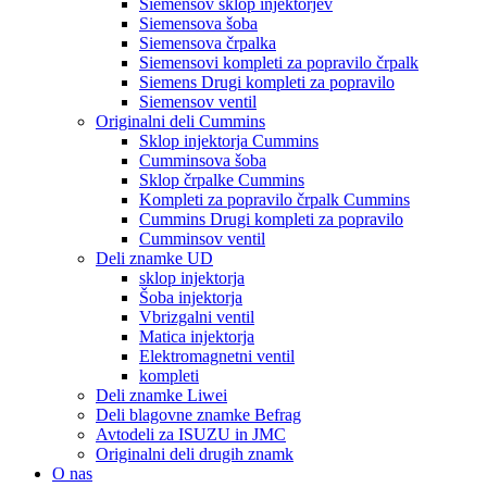
Siemensov sklop injektorjev
Siemensova šoba
Siemensova črpalka
Siemensovi kompleti za popravilo črpalk
Siemens Drugi kompleti za popravilo
Siemensov ventil
Originalni deli Cummins
Sklop injektorja Cummins
Cumminsova šoba
Sklop črpalke Cummins
Kompleti za popravilo črpalk Cummins
Cummins Drugi kompleti za popravilo
Cumminsov ventil
Deli znamke UD
sklop injektorja
Šoba injektorja
Vbrizgalni ventil
Matica injektorja
Elektromagnetni ventil
kompleti
Deli znamke Liwei
Deli blagovne znamke Befrag
Avtodeli za ISUZU in JMC
Originalni deli drugih znamk
O nas