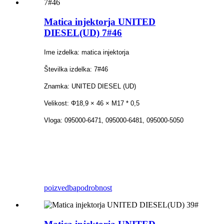
Matica injektorja UNITED
DIESEL(UD) 7#46
Ime izdelka: matica injektorja
Številka izdelka: 7#46
Znamka: UNITED DIESEL (UD)
Velikost: Φ18,9 × 46 × M17 * 0,5
Vloga: 095000-6471, 095000-6481, 095000-5050
poizvedba
podrobnost