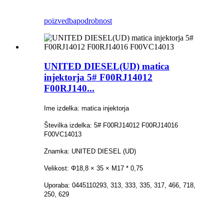
poizvedba
podrobnost
UNITED DIESEL(UD) matica
injektorja 5# F00RJ14012
F00RJ140...
Ime izdelka: matica injektorja
Številka izdelka: 5# F00RJ14012 F00RJ14016
F00VC14013
Znamka: UNITED DIESEL (UD)
Velikost: Φ18,8 × 35 × M17 * 0,75
Uporaba: 0445110293, 313, 333, 335, 317, 466, 718,
250, 629