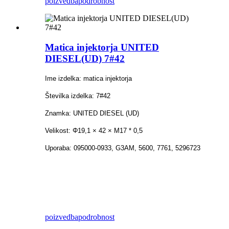
poizvedba
podrobnost
Matica injektorja UNITED
DIESEL(UD) 7#42
Ime izdelka: matica injektorja
Številka izdelka: 7#42
Znamka: UNITED DIESEL (UD)
Velikost: Φ19,1 × 42 × M17 * 0,5
Uporaba: 095000-0933, G3AM, 5600, 7761, 5296723
poizvedba
podrobnost