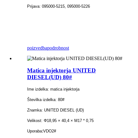
Prijava: 095000-5215, 095000-5226
poizvedba
podrobnost
Matica injektorja UNITED
DIESEL(UD) 80#
Ime izdelka: matica injektorja
Številka izdelka: 80#
Znamka: UNITED DIESEL (UD)
Velikost: Φ18,95 × 40,4 × M17 * 0,75
:
Uporaba
VDO2#