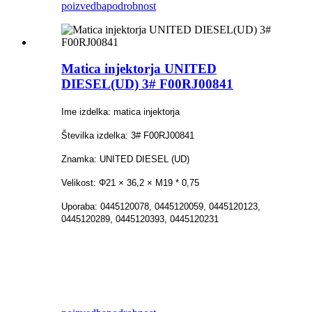
poizvedba
podrobnost
Matica injektorja UNITED
DIESEL(UD) 3# F00RJ00841
Ime izdelka: matica injektorja
Številka izdelka: 3# F00RJ00841
Znamka: UNITED DIESEL (UD)
Velikost: Φ21 × 36,2 × M19 * 0,75
Uporaba: 0445120078, 0445120059, 0445120123,
0445120289, 0445120393, 0445120231