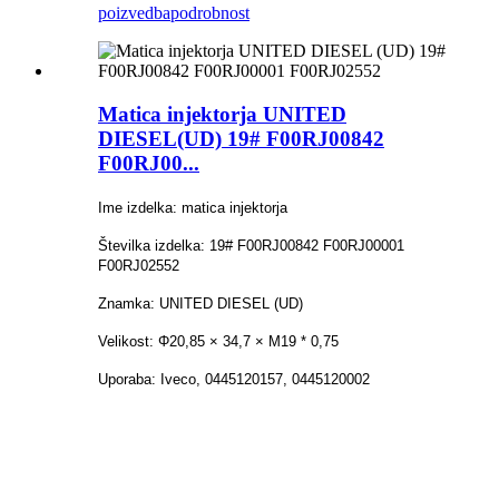
poizvedba
podrobnost
Matica injektorja UNITED
DIESEL(UD) 19# F00RJ00842
F00RJ00...
Ime izdelka: matica injektorja
Številka izdelka: 19# F00RJ00842 F00RJ00001
F00RJ02552
Znamka: UNITED DIESEL (UD)
Velikost: Φ20,85 × 34,7 × M19 * 0,75
Uporaba: Iveco, 0445120157, 0445120002