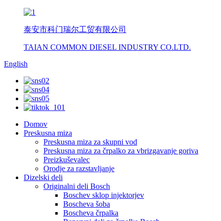
泰安市科门瑞尔工贸有限公司
TAIAN COMMON DIESEL INDUSTRY CO.LTD.
English
Domov
Preskusna miza
Preskusna miza za skupni vod
Preskusna miza za črpalko za vbrizgavanje goriva
Preizkuševalec
Orodje za razstavljanje
Dizelski deli
Originalni deli Bosch
Boschev sklop injektorjev
Boscheva šoba
Boscheva črpalka