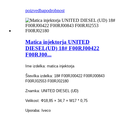
poizvedba
podrobnost
Matica injektorja UNITED
DIESEL(UD) 18# F00RJ00422
F00RJ00...
Ime izdelka: matica injektorja
Številka izdelka: 18# F00RJ00422 F00RJ00843
F00RJ02553 F00RJ02180
Znamka: UNITED DIESEL (UD)
Velikost: Φ18,85 × 34,7 × M17 * 0,75
Uporaba: Iveco