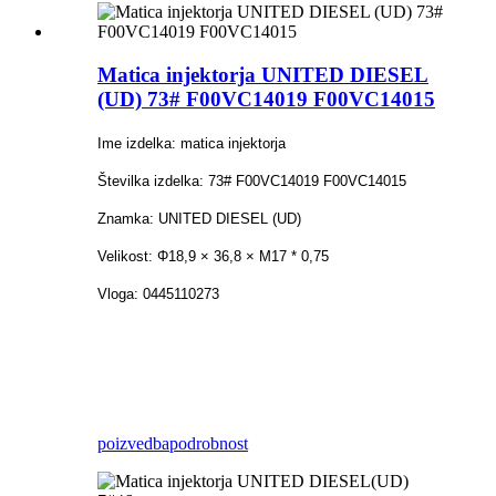
Matica injektorja UNITED DIESEL
(UD) 73# F00VC14019 F00VC14015
Ime izdelka: matica injektorja
Številka izdelka: 73# F00VC14019 F00VC14015
Znamka: UNITED DIESEL (UD)
Velikost: Φ18,9 × 36,8 × M17 * 0,75
Vloga: 0445110273
poizvedba
podrobnost