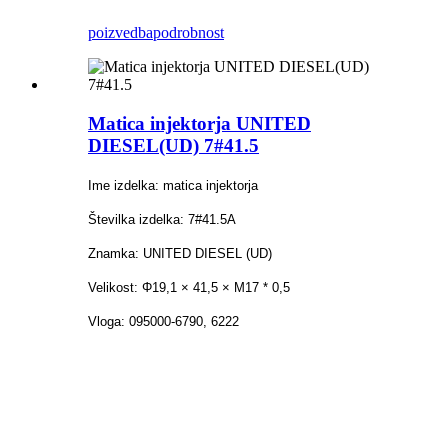
poizvedba
podrobnost
Matica injektorja UNITED
DIESEL(UD) 7#41.5
Ime izdelka: matica injektorja
Številka izdelka: 7#41.5A
Znamka: UNITED DIESEL (UD)
Velikost: Φ19,1 × 41,5 × M17 * 0,5
Vloga: 095000-6790, 6222