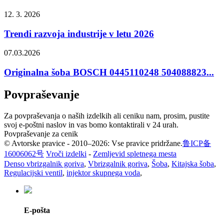
12. 3. 2026
Trendi razvoja industrije v letu 2026
07.03.2026
Originalna šoba BOSCH 0445110248 504088823...
Povpraševanje
Za povpraševanja o naših izdelkih ali ceniku nam, prosim, pustite
svoj e-poštni naslov in vas bomo kontaktirali v 24 urah.
Povpraševanje za cenik
© Avtorske pravice - 2010–2026: Vse pravice pridržane.
鲁ICP备
16006062号
Vroči izdelki
-
Zemljevid spletnega mesta
Denso vbrizgalnik goriva
,
Vbrizgalnik goriva
,
Šoba
,
Kitajska šoba
,
Regulacijski ventil
,
injektor skupnega voda
,
E-pošta