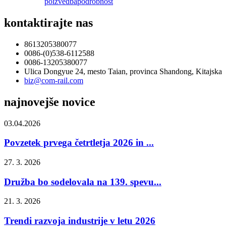
poizvedba
podrobnost
kontaktirajte nas
8613205380077
0086-(0)538-6112588
0086-13205380077
Ulica Dongyue 24, mesto Taian, provinca Shandong, Kitajska
biz@com-rail.com
najnovejše novice
03.04.2026
Povzetek prvega četrtletja 2026 in ...
27. 3. 2026
Družba bo sodelovala na 139. spevu...
21. 3. 2026
Trendi razvoja industrije v letu 2026