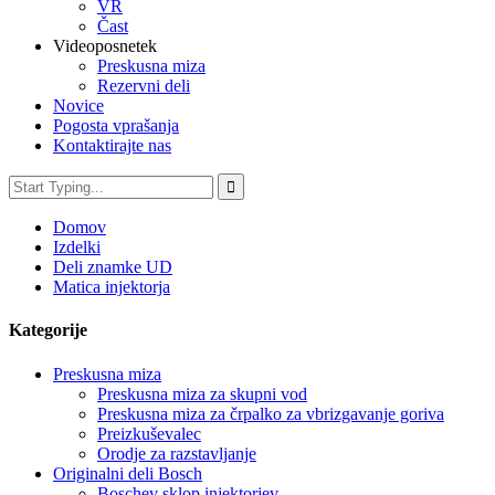
VR
Čast
Videoposnetek
Preskusna miza
Rezervni deli
Novice
Pogosta vprašanja
Kontaktirajte nas
Domov
Izdelki
Deli znamke UD
Matica injektorja
Kategorije
Preskusna miza
Preskusna miza za skupni vod
Preskusna miza za črpalko za vbrizgavanje goriva
Preizkuševalec
Orodje za razstavljanje
Originalni deli Bosch
Boschev sklop injektorjev