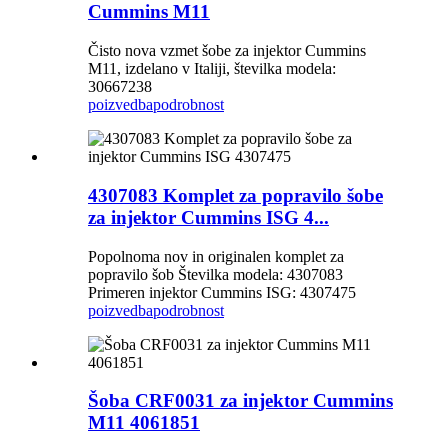
Cummins M11
Čisto nova vzmet šobe za injektor Cummins
M11, izdelano v Italiji, številka modela:
30667238
poizvedba
podrobnost
4307083 Komplet za popravilo šobe
za injektor Cummins ISG 4...
Popolnoma nov in originalen komplet za
popravilo šob Številka modela: 4307083
Primeren injektor Cummins ISG: 4307475
poizvedba
podrobnost
Šoba CRF0031 za injektor Cummins
M11 4061851