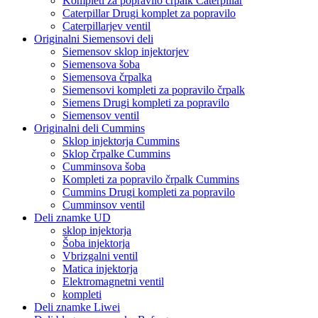
Kompleti za popravilo črpalk Caterpillar
Caterpillar Drugi komplet za popravilo
Caterpillarjev ventil
Originalni Siemensovi deli
Siemensov sklop injektorjev
Siemensova šoba
Siemensova črpalka
Siemensovi kompleti za popravilo črpalk
Siemens Drugi kompleti za popravilo
Siemensov ventil
Originalni deli Cummins
Sklop injektorja Cummins
Sklop črpalke Cummins
Cumminsova šoba
Kompleti za popravilo črpalk Cummins
Cummins Drugi kompleti za popravilo
Cumminsov ventil
Deli znamke UD
sklop injektorja
Šoba injektorja
Vbrizgalni ventil
Matica injektorja
Elektromagnetni ventil
kompleti
Deli znamke Liwei