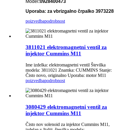
Model
:0928400473
Uporaba: za vbrizgalno črpalko 3973228
poizvedba
podrobnost
3811021 elektromagnetni ventil za
injektor Cummins M11
Ime izdelka: elektromagnetni ventil Številka
modela: 3811021 Znamka: CUMMINS Stanje:
Čisto novo, originalno Uporaba: motor M11
poizvedba
podrobnost
3080429 elektromagnetni ventil za
injektor Cummins M11
Čisto nov solenoid za injektor Cummins M11,
izdelan v Italiji, številka modela: