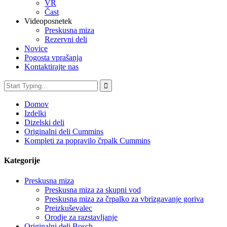
VR
Čast
Videoposnetek
Preskusna miza
Rezervni deli
Novice
Pogosta vprašanja
Kontaktirajte nas
Domov
Izdelki
Dizelski deli
Originalni deli Cummins
Kompleti za popravilo črpalk Cummins
Kategorije
Preskusna miza
Preskusna miza za skupni vod
Preskusna miza za črpalko za vbrizgavanje goriva
Preizkuševalec
Orodje za razstavljanje
Originalni deli Bosch