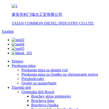
泰安市科门瑞尔工贸有限公司
TAIAN COMMON DIESEL INDUSTRY CO.LTD.
English
Domov
Preskusna miza
Preskusna miza za skupni vod
Preskusna miza za črpalko za vbrizgavanje goriva
Preizkuševalec
Orodje za razstavljanje
Dizelski deli
Originalni deli Bosch
Boschev sklop injektorjev
Boscheva šoba
Boscheva črpalka