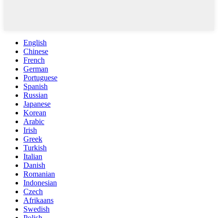
English
Chinese
French
German
Portuguese
Spanish
Russian
Japanese
Korean
Arabic
Irish
Greek
Turkish
Italian
Danish
Romanian
Indonesian
Czech
Afrikaans
Swedish
Polish