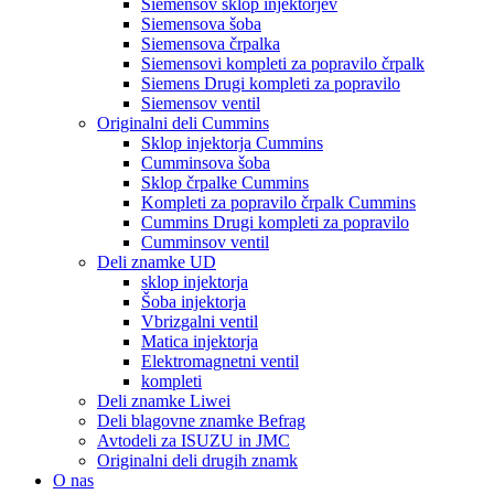
Siemensov sklop injektorjev
Siemensova šoba
Siemensova črpalka
Siemensovi kompleti za popravilo črpalk
Siemens Drugi kompleti za popravilo
Siemensov ventil
Originalni deli Cummins
Sklop injektorja Cummins
Cumminsova šoba
Sklop črpalke Cummins
Kompleti za popravilo črpalk Cummins
Cummins Drugi kompleti za popravilo
Cumminsov ventil
Deli znamke UD
sklop injektorja
Šoba injektorja
Vbrizgalni ventil
Matica injektorja
Elektromagnetni ventil
kompleti
Deli znamke Liwei
Deli blagovne znamke Befrag
Avtodeli za ISUZU in JMC
Originalni deli drugih znamk
O nas