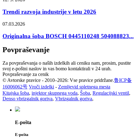
Trendi razvoja industrije v letu 2026
07.03.2026
Originalna šoba BOSCH 0445110248 504088823...
Povpraševanje
Za povpraševanja o naših izdelkih ali ceniku nam, prosim, pustite
svoj e-poštni naslov in vas bomo kontaktirali v 24 urah.
Povpraševanje za cenik
© Avtorske pravice - 2010–2026: Vse pravice pridržane.
鲁ICP备
16006062号
Vroči izdelki
-
Zemljevid spletnega mesta
Kitajska šoba
,
injektor skupnega voda
,
Šoba
,
Regulacijski ventil
,
Denso vbrizgalnik goriva
,
Vbrizgalnik goriva
,
E-pošta
E-pošta