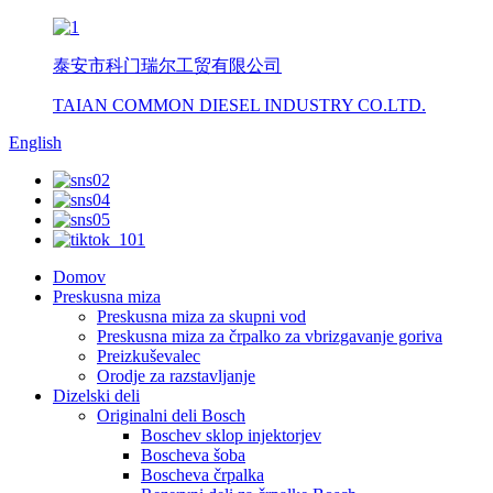
泰安市科门瑞尔工贸有限公司
TAIAN COMMON DIESEL INDUSTRY CO.LTD.
English
Domov
Preskusna miza
Preskusna miza za skupni vod
Preskusna miza za črpalko za vbrizgavanje goriva
Preizkuševalec
Orodje za razstavljanje
Dizelski deli
Originalni deli Bosch
Boschev sklop injektorjev
Boscheva šoba
Boscheva črpalka