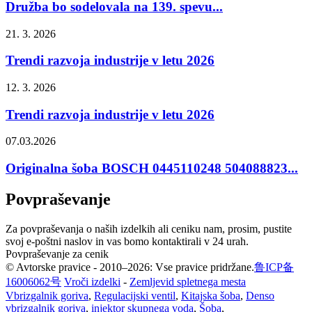
Družba bo sodelovala na 139. spevu...
21. 3. 2026
Trendi razvoja industrije v letu 2026
12. 3. 2026
Trendi razvoja industrije v letu 2026
07.03.2026
Originalna šoba BOSCH 0445110248 504088823...
Povpraševanje
Za povpraševanja o naših izdelkih ali ceniku nam, prosim, pustite
svoj e-poštni naslov in vas bomo kontaktirali v 24 urah.
Povpraševanje za cenik
© Avtorske pravice - 2010–2026: Vse pravice pridržane.
鲁ICP备
16006062号
Vroči izdelki
-
Zemljevid spletnega mesta
Vbrizgalnik goriva
,
Regulacijski ventil
,
Kitajska šoba
,
Denso
vbrizgalnik goriva
,
injektor skupnega voda
,
Šoba
,