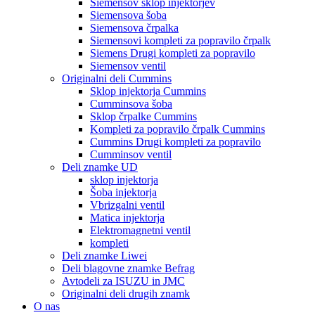
Siemensov sklop injektorjev
Siemensova šoba
Siemensova črpalka
Siemensovi kompleti za popravilo črpalk
Siemens Drugi kompleti za popravilo
Siemensov ventil
Originalni deli Cummins
Sklop injektorja Cummins
Cumminsova šoba
Sklop črpalke Cummins
Kompleti za popravilo črpalk Cummins
Cummins Drugi kompleti za popravilo
Cumminsov ventil
Deli znamke UD
sklop injektorja
Šoba injektorja
Vbrizgalni ventil
Matica injektorja
Elektromagnetni ventil
kompleti
Deli znamke Liwei
Deli blagovne znamke Befrag
Avtodeli za ISUZU in JMC
Originalni deli drugih znamk
O nas