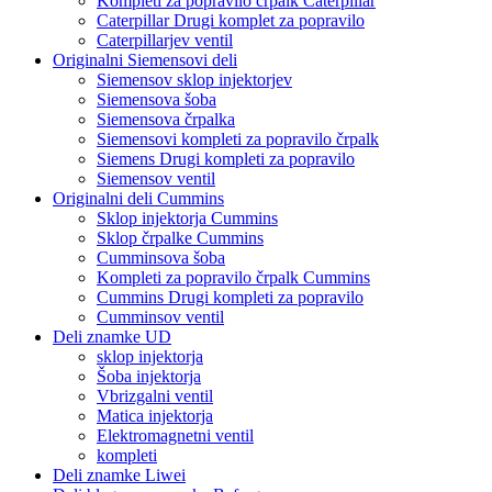
Kompleti za popravilo črpalk Caterpillar
Caterpillar Drugi komplet za popravilo
Caterpillarjev ventil
Originalni Siemensovi deli
Siemensov sklop injektorjev
Siemensova šoba
Siemensova črpalka
Siemensovi kompleti za popravilo črpalk
Siemens Drugi kompleti za popravilo
Siemensov ventil
Originalni deli Cummins
Sklop injektorja Cummins
Sklop črpalke Cummins
Cumminsova šoba
Kompleti za popravilo črpalk Cummins
Cummins Drugi kompleti za popravilo
Cumminsov ventil
Deli znamke UD
sklop injektorja
Šoba injektorja
Vbrizgalni ventil
Matica injektorja
Elektromagnetni ventil
kompleti
Deli znamke Liwei