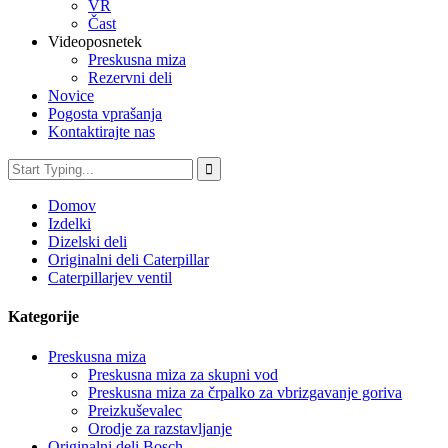
VR
Čast
Videoposnetek
Preskusna miza
Rezervni deli
Novice
Pogosta vprašanja
Kontaktirajte nas
Domov
Izdelki
Dizelski deli
Originalni deli Caterpillar
Caterpillarjev ventil
Kategorije
Preskusna miza
Preskusna miza za skupni vod
Preskusna miza za črpalko za vbrizgavanje goriva
Preizkuševalec
Orodje za razstavljanje
Originalni deli Bosch