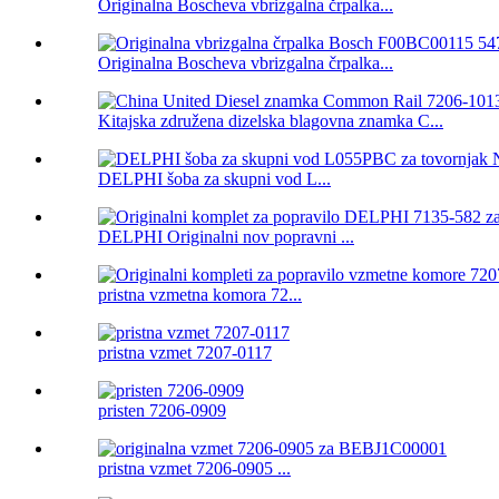
Originalna Boscheva vbrizgalna črpalka...
Originalna Boscheva vbrizgalna črpalka...
Kitajska združena dizelska blagovna znamka C...
DELPHI šoba za skupni vod L...
DELPHI Originalni nov popravni ...
pristna vzmetna komora 72...
pristna vzmet 7207-0117
pristen 7206-0909
pristna vzmet 7206-0905 ...