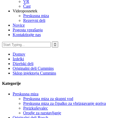
VR
Čast
Videoposnetek
Preskusna miza
Rezervni deli
Novice
Pogosta vprašanja
Kontaktirajte nas
Domov
Izdelki
Dizelski deli
Originalni deli Cummins
Sklop injektorja Cummins
Kategorije
Preskusna miza
Preskusna miza za skupni vod
Preskusna miza za črpalko za vbrizgavanje goriva
Preizkuševalec
Orodje za razstavljanje
Originalni deli Bosch