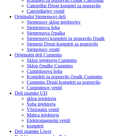
Kompleti za popravilo črpalk Caterpillar
Caterpillar Drugi komplet za popravilo
Caterpillarjev ventil
Originalni Siemensovi deli
Siemensov sklop injektorjev
Siemensova šoba
Siemensova črpalka
Siemensovi kompleti za popravilo črpalk
Siemens Drugi kompleti za popravilo
Siemensov ventil
Originalni deli Cummins
Sklop injektorja Cummins
Sklop črpalke Cummins
Cumminsova šoba
Kompleti za popravilo črpalk Cummins
Cummins Drugi kompleti za popravilo
Cumminsov ventil
Deli znamke UD
sklop injektorja
Šoba injektorja
Vbrizgalni ventil
Matica injektorja
Elektromagnetni ventil
kompleti
Deli znamke Liwei