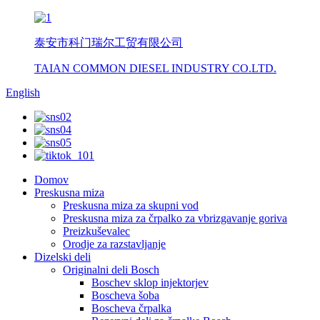
泰安市科门瑞尔工贸有限公司
TAIAN COMMON DIESEL INDUSTRY CO.LTD.
English
Domov
Preskusna miza
Preskusna miza za skupni vod
Preskusna miza za črpalko za vbrizgavanje goriva
Preizkuševalec
Orodje za razstavljanje
Dizelski deli
Originalni deli Bosch
Boschev sklop injektorjev
Boscheva šoba
Boscheva črpalka