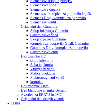
Siemensov sklop injektorjev
Siemensova šoba
Siemensova črpalka
Siemensovi kompleti za popravilo črpalk
Siemens Drugi kompleti za popravilo
Siemensov ventil
Originalni deli Cummins
Sklop injektorja Cummins
Cumminsova šoba
Sklop črpalke Cummins
Kompleti za popravilo črpalk Cummins
Cummins Drugi kompleti za popravilo
Cumminsov ventil
Deli znamke UD
sklop injektorja
Šoba injektorja
Vbrizgalni ventil
Matica injektorja
Elektromagnetni ventil
kompleti
Deli znamke Liwei
Deli blagovne znamke Befrag
Avtodeli za ISUZU in JMC
Originalni deli drugih znamk
O nas