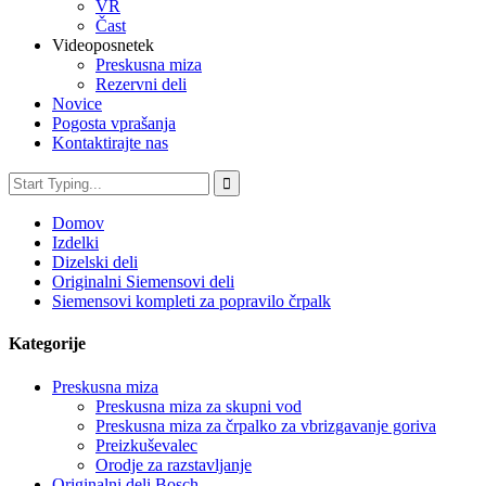
VR
Čast
Videoposnetek
Preskusna miza
Rezervni deli
Novice
Pogosta vprašanja
Kontaktirajte nas
Domov
Izdelki
Dizelski deli
Originalni Siemensovi deli
Siemensovi kompleti za popravilo črpalk
Kategorije
Preskusna miza
Preskusna miza za skupni vod
Preskusna miza za črpalko za vbrizgavanje goriva
Preizkuševalec
Orodje za razstavljanje
Originalni deli Bosch