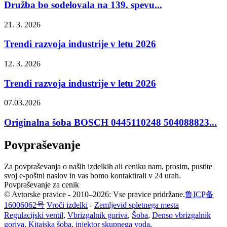
Družba bo sodelovala na 139. spevu...
21. 3. 2026
Trendi razvoja industrije v letu 2026
12. 3. 2026
Trendi razvoja industrije v letu 2026
07.03.2026
Originalna šoba BOSCH 0445110248 504088823...
Povpraševanje
Za povpraševanja o naših izdelkih ali ceniku nam, prosim, pustite
svoj e-poštni naslov in vas bomo kontaktirali v 24 urah.
Povpraševanje za cenik
© Avtorske pravice - 2010–2026: Vse pravice pridržane.
鲁ICP备
16006062号
Vroči izdelki
-
Zemljevid spletnega mesta
Regulacijski ventil
,
Vbrizgalnik goriva
,
Šoba
,
Denso vbrizgalnik
goriva
,
Kitajska šoba
,
injektor skupnega voda
,