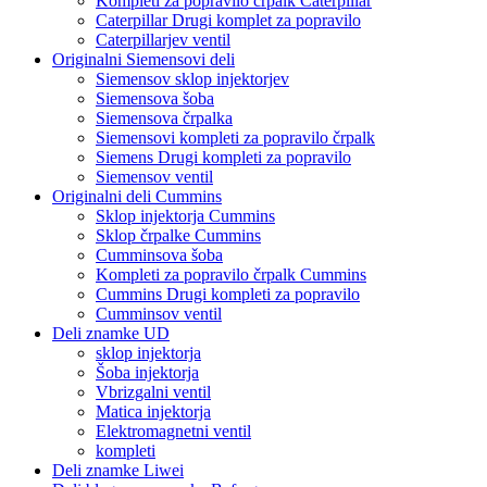
Kompleti za popravilo črpalk Caterpillar
Caterpillar Drugi komplet za popravilo
Caterpillarjev ventil
Originalni Siemensovi deli
Siemensov sklop injektorjev
Siemensova šoba
Siemensova črpalka
Siemensovi kompleti za popravilo črpalk
Siemens Drugi kompleti za popravilo
Siemensov ventil
Originalni deli Cummins
Sklop injektorja Cummins
Sklop črpalke Cummins
Cumminsova šoba
Kompleti za popravilo črpalk Cummins
Cummins Drugi kompleti za popravilo
Cumminsov ventil
Deli znamke UD
sklop injektorja
Šoba injektorja
Vbrizgalni ventil
Matica injektorja
Elektromagnetni ventil
kompleti
Deli znamke Liwei