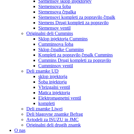
Siemensov sklop injektorjev
Siemensova šoba
Siemensova črpalka
Siemensovi kompleti za popravilo črpalk
Siemens Drugi kompleti za popravilo
Siemensov ventil
Originalni deli Cummins
Sklop injektorja Cummins
Cumminsova šoba
Sklop črpalke Cummins
Kompleti za popravilo črpalk Cummins
Cummins Drugi kompleti za popravilo
Cumminsov ventil
Deli znamke UD
sklop injektorja
Šoba injektorja
Vbrizgalni ventil
Matica injektorja
Elektromagnetni ventil
kompleti
Deli znamke Liwei
Deli blagovne znamke Befrag
Avtodeli za ISUZU in JMC
Originalni deli drugih znamk
O nas