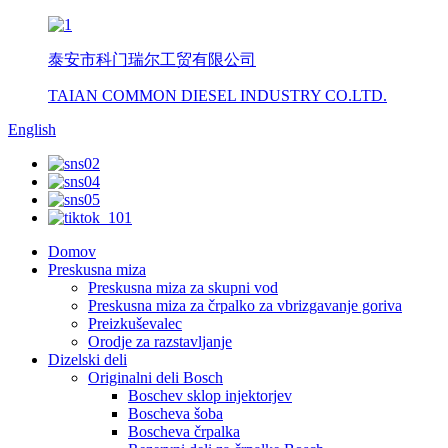
泰安市科门瑞尔工贸有限公司
TAIAN COMMON DIESEL INDUSTRY CO.LTD.
English
Domov
Preskusna miza
Preskusna miza za skupni vod
Preskusna miza za črpalko za vbrizgavanje goriva
Preizkuševalec
Orodje za razstavljanje
Dizelski deli
Originalni deli Bosch
Boschev sklop injektorjev
Boscheva šoba
Boscheva črpalka