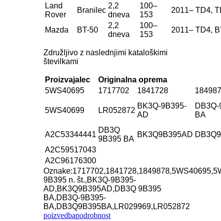
Land
2,2
100–
Branilec
2011–
TD4, 
Rover
dneva
153
2,2
100–
Mazda
BT-50
2011–
TD4, B
dneva
153
Združljivo z naslednjimi kataloškimi
številkami
Proizvajalec
Originalna oprema
5WS40695
1717702
1841728
18498
BK3Q-9B395-
DB3Q-
5WS40699
LR052872
AD
BA
DB3Q
A2C53344441
BK3Q9B395AD
DB3Q9
9B395 BA
A2C59517043
A2C96176300
Oznake:
1717702
,
1841728
,
1849878
,
5WS40695
,
5
9B395 n. št.
,
BK3Q-9B395-
AD
,
BK3Q9B395AD
,
DB3Q 9B395
BA
,
DB3Q-9B395-
BA
,
DB3Q9B395BA
,
LR029969
,
LR052872
poizvedba
podrobnost