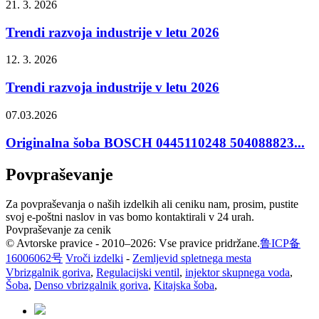
21. 3. 2026
Trendi razvoja industrije v letu 2026
12. 3. 2026
Trendi razvoja industrije v letu 2026
07.03.2026
Originalna šoba BOSCH 0445110248 504088823...
Povpraševanje
Za povpraševanja o naših izdelkih ali ceniku nam, prosim, pustite
svoj e-poštni naslov in vas bomo kontaktirali v 24 urah.
Povpraševanje za cenik
© Avtorske pravice - 2010–2026: Vse pravice pridržane.
鲁ICP备
16006062号
Vroči izdelki
-
Zemljevid spletnega mesta
Vbrizgalnik goriva
,
Regulacijski ventil
,
injektor skupnega voda
,
Šoba
,
Denso vbrizgalnik goriva
,
Kitajska šoba
,