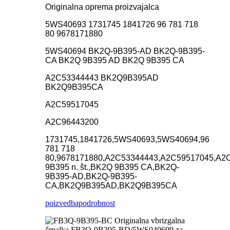
Originalna oprema proizvajalca
5WS40693 1731745 1841726 96 781 718
80 9678171880
5WS40694 BK2Q-9B395-AD BK2Q-9B395-
CA BK2Q 9B395 AD BK2Q 9B395 CA
A2C53344443 BK2Q9B395AD
BK2Q9B395CA
A2C59517045
A2C96443200
1731745
,
1841726
,
5WS40693
,
5WS40694
,
96
781 718
80
,
9678171880
,
A2C53344443
,
A2C59517045
,
A2
9B395 n. št.
,
BK2Q 9B395 CA
,
BK2Q-
9B395-AD
,
BK2Q-9B395-
CA
,
BK2Q9B395AD
,
BK2Q9B395CA
poizvedba
podrobnost