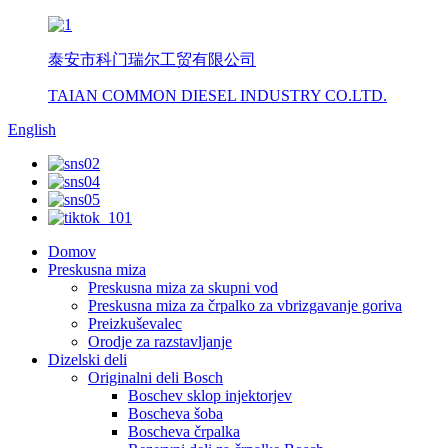
泰安市科门瑞尔工贸有限公司
TAIAN COMMON DIESEL INDUSTRY CO.LTD.
English
Domov
Preskusna miza
Preskusna miza za skupni vod
Preskusna miza za črpalko za vbrizgavanje goriva
Preizkuševalec
Orodje za razstavljanje
Dizelski deli
Originalni deli Bosch
Boschev sklop injektorjev
Boscheva šoba
Boscheva črpalka