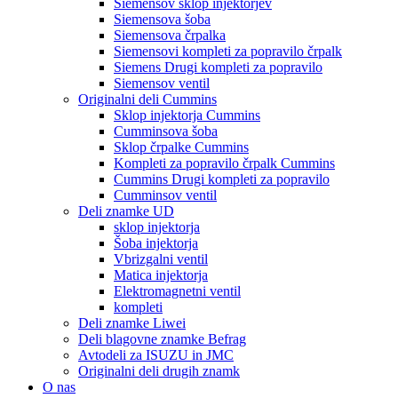
Siemensov sklop injektorjev
Siemensova šoba
Siemensova črpalka
Siemensovi kompleti za popravilo črpalk
Siemens Drugi kompleti za popravilo
Siemensov ventil
Originalni deli Cummins
Sklop injektorja Cummins
Cumminsova šoba
Sklop črpalke Cummins
Kompleti za popravilo črpalk Cummins
Cummins Drugi kompleti za popravilo
Cumminsov ventil
Deli znamke UD
sklop injektorja
Šoba injektorja
Vbrizgalni ventil
Matica injektorja
Elektromagnetni ventil
kompleti
Deli znamke Liwei
Deli blagovne znamke Befrag
Avtodeli za ISUZU in JMC
Originalni deli drugih znamk
O nas