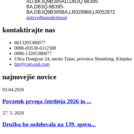
AD
,
BK3Q9B395AD
,
DB3Q 9B395
BA
,
DB3Q-9B395-
BA
,
DB3Q9B395BA
,
LR029969
,
LR052872
poizvedba
podrobnost
kontaktirajte nas
8613205380077
0086-(0)538-6112588
0086-13205380077
Ulica Dongyue 24, mesto Taian, provinca Shandong, Kitajska
biz@com-rail.com
najnovejše novice
03.04.2026
Povzetek prvega četrtletja 2026 in ...
27. 3. 2026
Družba bo sodelovala na 139. spevu...