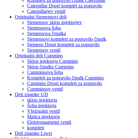
Kompleti za popravilo črpalk Caterpillar
Caterpillar Drugi komplet za popravilo
Caterpillarjev ventil
Originalni Siemensovi deli
Siemensov sklop injektorjev
Siemensova šoba
Siemensova črpalka
Siemensovi kompleti za popravilo črpalk
Siemens Drugi kompleti za popravilo
Siemensov ventil
Originalni deli Cummins
Sklop injektorja Cummins
Sklop črpalke Cummins
Cumminsova šoba
Kompleti za popravilo črpalk Cummins
Cummins Drugi kompleti za popravilo
Cumminsov ventil
Deli znamke UD
sklop injektorja
Šoba injektorja
Vbrizgalni ventil
Matica injektorja
Elektromagnetni ventil
kompleti
Deli znamke Liwei