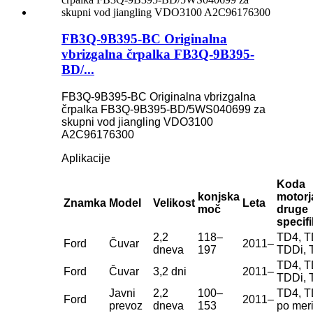
FB3Q-9B395-BC Originalna
vbrizgalna črpalka FB3Q-9B395-
BD/...
FB3Q-9B395-BC Originalna vbrizgalna
črpalka FB3Q-9B395-BD/5WS040699 za
skupni vod jiangling VDO3100
A2C96176300
Aplikacije
Koda
konjska
motorj
Znamka
Model
Velikost
Leta
moč
druge
specifi
2,2
118–
TD4, T
Ford
Čuvar
2011–
dneva
197
TDDi, 
TD4, T
Ford
Čuvar
3,2 dni
2011–
TDDi, 
Javni
2,2
100–
TD4, T
Ford
2011–
prevoz
dneva
153
po mer