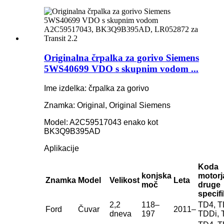
Originalna črpalka za gorivo Siemens
5WS40699 VDO s skupnim vodom ...
Ime izdelka: črpalka za gorivo
Znamka: Original, Original Siemens
Model: A2C59517043 enako kot
BK3Q9B395AD
Aplikacije
Koda
konjska
motorj
Znamka
Model
Velikost
Leta
moč
druge
specifi
2,2
118–
TD4, T
Ford
Čuvar
2011–
dneva
197
TDDi, 