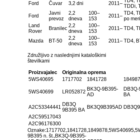
TD4, T
Ford
Čuvar
3,2 dni
2011–
TDDi, 
Javni
2,2
100–
TD4, T
Ford
2011–
prevoz
dneva
153
po mer
Land
2,2
100–
Branilec
2011–
TD4, 
Rover
dneva
153
2,2
100–
Mazda
BT-50
2011–
TD4, B
dneva
153
Združljivo z naslednjimi kataloškimi
številkami
Proizvajalec
Originalna oprema
5WS40695
1717702
1841728
18498
BK3Q-9B395-
DB3Q-
5WS40699
LR052872
AD
BA
DB3Q
A2C53344441
BK3Q9B395AD
DB3Q9
9B395 BA
A2C59517043
A2C96176300
Oznake:
1717702
,
1841728
,
1849878
,
5WS40695
,
5
9B395 n. št.
,
BK3Q-9B395-