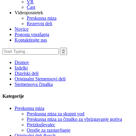
VR
Čast
Videoposnetek
Preskusna miza
Rezervni deli
Novice
Pogosta vprašanja
Kontaktirajte nas
Domov
Izdelki
Dizelski deli
Originalni Siemensovi deli
Siemensova črpalka
Kategorije
Preskusna miza
Preskusna miza za skupni vod
Preskusna miza za črpalko za vbrizgavanje goriva
Preizkuševalec
Orodje za razstavljanje
Originalni deli Bosch