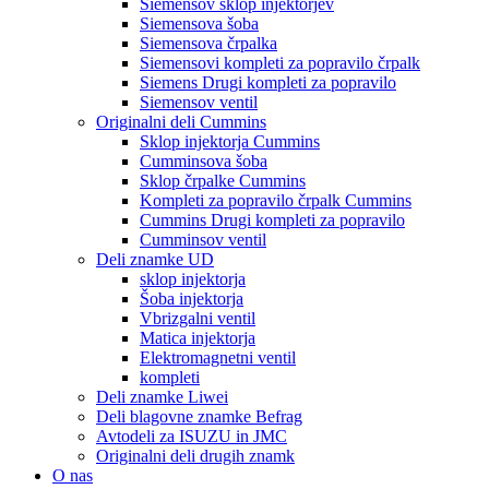
Siemensov sklop injektorjev
Siemensova šoba
Siemensova črpalka
Siemensovi kompleti za popravilo črpalk
Siemens Drugi kompleti za popravilo
Siemensov ventil
Originalni deli Cummins
Sklop injektorja Cummins
Cumminsova šoba
Sklop črpalke Cummins
Kompleti za popravilo črpalk Cummins
Cummins Drugi kompleti za popravilo
Cumminsov ventil
Deli znamke UD
sklop injektorja
Šoba injektorja
Vbrizgalni ventil
Matica injektorja
Elektromagnetni ventil
kompleti
Deli znamke Liwei
Deli blagovne znamke Befrag
Avtodeli za ISUZU in JMC
Originalni deli drugih znamk
O nas