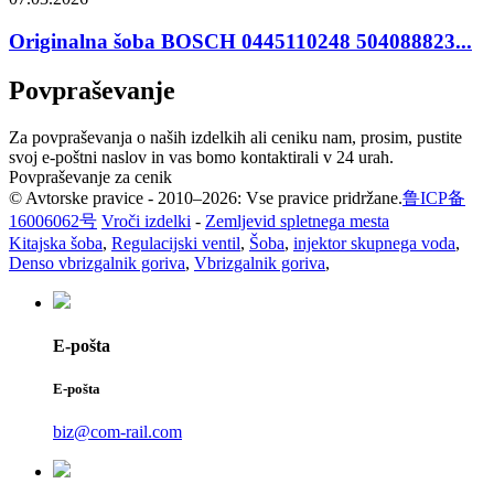
Originalna šoba BOSCH 0445110248 504088823...
Povpraševanje
Za povpraševanja o naših izdelkih ali ceniku nam, prosim, pustite
svoj e-poštni naslov in vas bomo kontaktirali v 24 urah.
Povpraševanje za cenik
© Avtorske pravice - 2010–2026: Vse pravice pridržane.
鲁ICP备
16006062号
Vroči izdelki
-
Zemljevid spletnega mesta
Kitajska šoba
,
Regulacijski ventil
,
Šoba
,
injektor skupnega voda
,
Denso vbrizgalnik goriva
,
Vbrizgalnik goriva
,
E-pošta
E-pošta
biz@com-rail.com