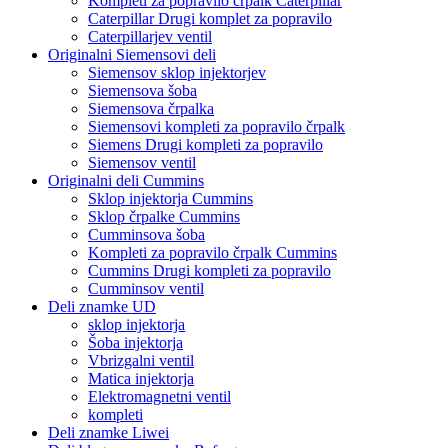
Kompleti za popravilo črpalk Caterpillar
Caterpillar Drugi komplet za popravilo
Caterpillarjev ventil
Originalni Siemensovi deli
Siemensov sklop injektorjev
Siemensova šoba
Siemensova črpalka
Siemensovi kompleti za popravilo črpalk
Siemens Drugi kompleti za popravilo
Siemensov ventil
Originalni deli Cummins
Sklop injektorja Cummins
Sklop črpalke Cummins
Cumminsova šoba
Kompleti za popravilo črpalk Cummins
Cummins Drugi kompleti za popravilo
Cumminsov ventil
Deli znamke UD
sklop injektorja
Šoba injektorja
Vbrizgalni ventil
Matica injektorja
Elektromagnetni ventil
kompleti
Deli znamke Liwei