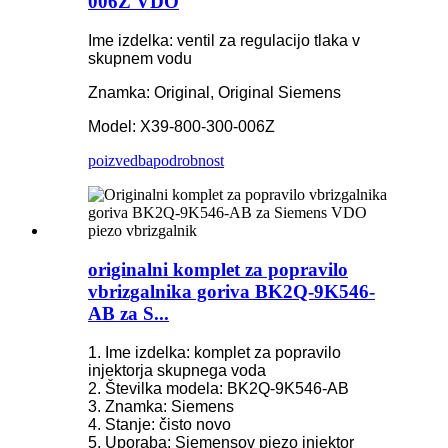
006Z VDO
Ime izdelka: ventil za regulacijo tlaka v
skupnem vodu
Znamka: Original, Original Siemens
Model: X39-800-300-006Z
poizvedba
podrobnost
originalni komplet za popravilo
vbrizgalnika goriva BK2Q-9K546-
AB za S...
1. Ime izdelka: komplet za popravilo
injektorja skupnega voda
2. Številka modela: BK2Q-9K546-AB
3. Znamka: Siemens
4. Stanje: čisto novo
5. Uporaba: Siemensov piezo injektor