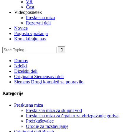
VR
Čast
Videoposnetek
Preskusna miza
Rezervni deli
Novice
Pogosta vprašanja
Kontaktirajte nas
Domov
Izdelki
Dizelski deli
Originalni Siemensovi deli
Siemens Drugi kompleti za popravilo
Kategorije
Preskusna miza
Preskusna miza za skupni vod
Preskusna miza za črpalko za vbrizgavanje goriva
Preizkuševalec
Orodje za razstavljanje
Originalni deli Bosch