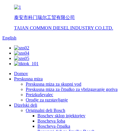
泰安市科门瑞尔工贸有限公司
TAIAN COMMON DIESEL INDUSTRY CO.LTD.
English
Domov
Preskusna miza
Preskusna miza za skupni vod
Preskusna miza za črpalko za vbrizgavanje goriva
Preizkuševalec
Orodje za razstavljanje
Dizelski deli
Originalni deli Bosch
Boschev sklop injektorjev
Boscheva šoba
Boscheva črpalka