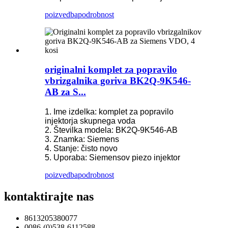
poizvedba
podrobnost
originalni komplet za popravilo
vbrizgalnika goriva BK2Q-9K546-
AB za S...
1. Ime izdelka: komplet za popravilo
injektorja skupnega voda
2. Številka modela: BK2Q-9K546-AB
3. Znamka: Siemens
4. Stanje: čisto novo
5. Uporaba: Siemensov piezo injektor
poizvedba
podrobnost
kontaktirajte nas
8613205380077
0086-(0)538-6112588