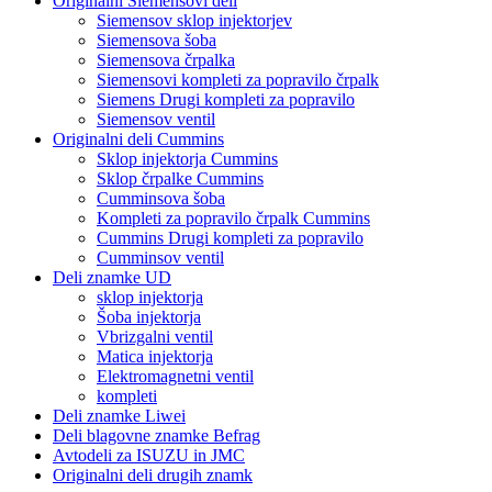
Originalni Siemensovi deli
Siemensov sklop injektorjev
Siemensova šoba
Siemensova črpalka
Siemensovi kompleti za popravilo črpalk
Siemens Drugi kompleti za popravilo
Siemensov ventil
Originalni deli Cummins
Sklop injektorja Cummins
Sklop črpalke Cummins
Cumminsova šoba
Kompleti za popravilo črpalk Cummins
Cummins Drugi kompleti za popravilo
Cumminsov ventil
Deli znamke UD
sklop injektorja
Šoba injektorja
Vbrizgalni ventil
Matica injektorja
Elektromagnetni ventil
kompleti
Deli znamke Liwei
Deli blagovne znamke Befrag
Avtodeli za ISUZU in JMC
Originalni deli drugih znamk