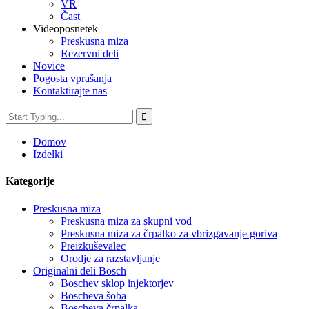
VR
Čast
Videoposnetek
Preskusna miza
Rezervni deli
Novice
Pogosta vprašanja
Kontaktirajte nas
Domov
Izdelki
Kategorije
Preskusna miza
Preskusna miza za skupni vod
Preskusna miza za črpalko za vbrizgavanje goriva
Preizkuševalec
Orodje za razstavljanje
Originalni deli Bosch
Boschev sklop injektorjev
Boscheva šoba
Boscheva črpalka