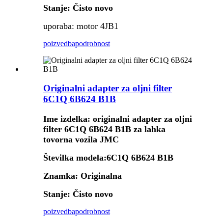
Stanje: Čisto novo
uporaba: motor 4JB1
poizvedba
podrobnost
Originalni adapter za oljni filter
6C1Q 6B624 B1B
Ime izdelka: originalni adapter za oljni
filter 6C1Q 6B624 B1B za lahka
tovorna vozila JMC
Številka modela:
6C1Q 6B624 B1B
Znamka: Originalna
Stanje: Čisto novo
poizvedba
podrobnost