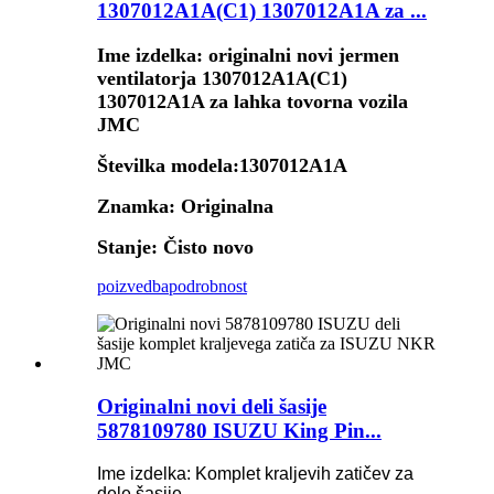
1307012A1A(C1) 1307012A1A za ...
Ime izdelka: originalni novi jermen
ventilatorja 1307012A1A(C1)
1307012A1A za lahka tovorna vozila
JMC
Številka modela:
1307012A1A
Znamka: Originalna
Stanje: Čisto novo
poizvedba
podrobnost
Originalni novi deli šasije
5878109780 ISUZU King Pin...
Ime izdelka: Komplet kraljevih zatičev za
dele šasije