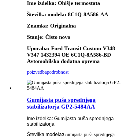
Ime izdelka: Ohišje termostata
Številka modela: 8C1Q-8A586-AA
Znamka: Originalna
Stanje: Čisto novo
Uporaba: Ford Transit Custom V348
V347 1432394 OE 6C1Q-8A586-BD
Avtomobilska dodatna oprema
poizvedba
podrobnost
Gumijasta puša sprednjega
stabilizatorja GP2-5484AA
Ime izdelka: Gumijasta puša sprednjega
stabilizatorja
Številka modela:
Gumijasta puša sprednjega