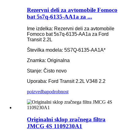
Rezervni deli za avtomobile Fomoco
bat 5s7q-6135-AA1a za ...
Ime izdelka: Rezervni deli za avtomobile
Fomoco bat 5s7q-6135-AA1a za Ford
Transit 2.2L
Številka modela: 5S7Q-6135-AA1A*
Znamka: Originalna
Stanje: Čisto novo
Uporaba: Ford Transit 2.2L V348 2.2
poizvedba
podrobnost
Originalni sklop zračnega filtra
JMCG 4S 1109230A1