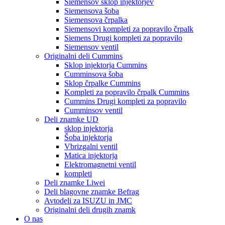
Siemensov sklop injektorjev
Siemensova šoba
Siemensova črpalka
Siemensovi kompleti za popravilo črpalk
Siemens Drugi kompleti za popravilo
Siemensov ventil
Originalni deli Cummins
Sklop injektorja Cummins
Cumminsova šoba
Sklop črpalke Cummins
Kompleti za popravilo črpalk Cummins
Cummins Drugi kompleti za popravilo
Cumminsov ventil
Deli znamke UD
sklop injektorja
Šoba injektorja
Vbrizgalni ventil
Matica injektorja
Elektromagnetni ventil
kompleti
Deli znamke Liwei
Deli blagovne znamke Befrag
Avtodeli za ISUZU in JMC
Originalni deli drugih znamk
O nas