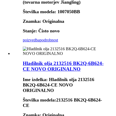
(tovarna motorjev Jiangling)
Številka modela: 1007050BB
Znamka: Originalna
Stanje: Čisto novo
poizvedba
podrobnost
Hladilnik olja 2132516 BK2Q-6B624-
CE NOVO ORIGINALNO
Ime izdelka: Hladilnik olja 2132516
BK2Q-6B624-CE NOVO
ORIGINALNO
Številka modela:
2132516 BK2Q-6B624-
CE
Znamka: Originalna