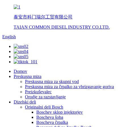
泰安市科门瑞尔工贸有限公司
TAIAN COMMON DIESEL INDUSTRY CO.LTD.
English
Domov
Preskusna miza
Preskusna miza za skupni vod
Preskusna miza za črpalko za vbrizgavanje goriva
Preizkuševalec
Orodje za razstavljanje
Dizelski deli
Originalni deli Bosch
Boschev sklop injektorjev
Boscheva šoba
Boscheva črpalka