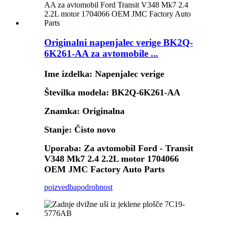
Originalni napenjalec verige BK2Q-
6K261-AA za avtomobile ...
Ime izdelka: Napenjalec verige
Številka modela: BK2Q-6K261-AA
Znamka: Originalna
Stanje: Čisto novo
Uporaba: Za avtomobil Ford - Transit
V348 Mk7 2.4 2.2L motor 1704066
OEM JMC Factory Auto Parts
poizvedba
podrobnost