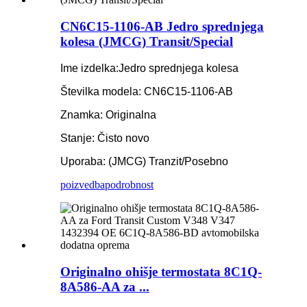
CN6C15-1106-AB Jedro sprednjega
kolesa (JMCG) Transit/Special
Ime izdelka:
Jedro sprednjega kolesa
Številka modela: CN6C15-1106-AB
Znamka: Originalna
Stanje: Čisto novo
Uporaba: (JMCG) Tranzit/Posebno
poizvedba
podrobnost
Originalno ohišje termostata 8C1Q-
8A586-AA za ...