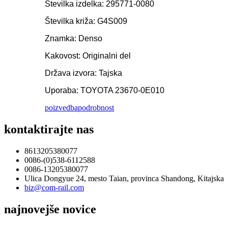
Številka izdelka: 295771-0080
Številka križa: G4S009
Znamka: Denso
Kakovost: Originalni del
Država izvora: Tajska
Uporaba: TOYOTA 23670-0E010
poizvedba
podrobnost
kontaktirajte nas
8613205380077
0086-(0)538-6112588
0086-13205380077
Ulica Dongyue 24, mesto Taian, provinca Shandong, Kitajska
biz@com-rail.com
najnovejše novice