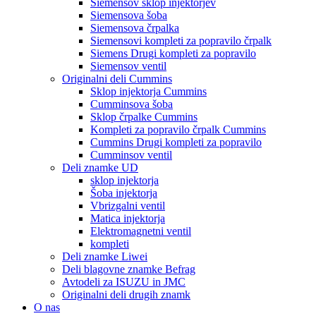
Siemensov sklop injektorjev
Siemensova šoba
Siemensova črpalka
Siemensovi kompleti za popravilo črpalk
Siemens Drugi kompleti za popravilo
Siemensov ventil
Originalni deli Cummins
Sklop injektorja Cummins
Cumminsova šoba
Sklop črpalke Cummins
Kompleti za popravilo črpalk Cummins
Cummins Drugi kompleti za popravilo
Cumminsov ventil
Deli znamke UD
sklop injektorja
Šoba injektorja
Vbrizgalni ventil
Matica injektorja
Elektromagnetni ventil
kompleti
Deli znamke Liwei
Deli blagovne znamke Befrag
Avtodeli za ISUZU in JMC
Originalni deli drugih znamk
O nas