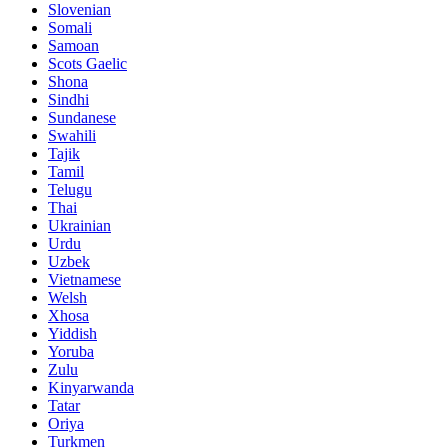
Slovenian
Somali
Samoan
Scots Gaelic
Shona
Sindhi
Sundanese
Swahili
Tajik
Tamil
Telugu
Thai
Ukrainian
Urdu
Uzbek
Vietnamese
Welsh
Xhosa
Yiddish
Yoruba
Zulu
Kinyarwanda
Tatar
Oriya
Turkmen