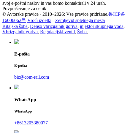
svoj e-poštni naslov in vas bomo kontaktirali v 24 urah.
Povpraševanje za cenik
© Avtorske pravice - 2010–2026: Vse pravice pridržane.
鲁ICP备
16006062号
Vroči izdelki
-
Zemljevid spletnega mesta
Kitajska šoba
,
Denso vbrizgalnik goriva
,
injektor skupnega voda
,
Vbrizgalnik goriva
,
Regulacijski ventil
,
Šoba
,
E-pošta
E-pošta
biz@com-rail.com
WhatsApp
WhatsApp
+8613205380077