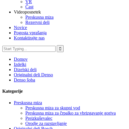
VR
Čast
Videoposnetek
Preskusna miza
Rezervni deli
Novice
Pogosta vprašanja
Kontaktirajte nas
Domov
Izdelki
Dizelski deli
Originalni deli Denso
Denso šoba
Kategorije
Preskusna miza
Preskusna miza za skupni vod
Preskusna miza za črpalko za vbrizgavanje goriva
Preizkuševalec
Orodje za razstavljanje
Originalni deli Bosch