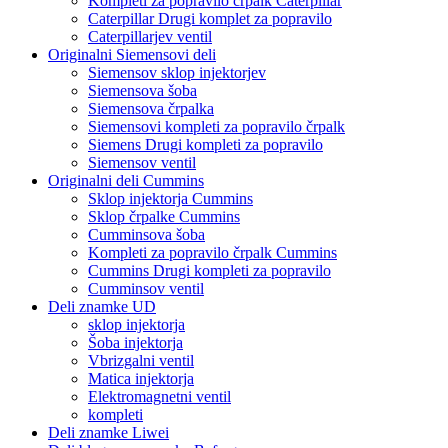
Kompleti za popravilo črpalk Caterpillar
Caterpillar Drugi komplet za popravilo
Caterpillarjev ventil
Originalni Siemensovi deli
Siemensov sklop injektorjev
Siemensova šoba
Siemensova črpalka
Siemensovi kompleti za popravilo črpalk
Siemens Drugi kompleti za popravilo
Siemensov ventil
Originalni deli Cummins
Sklop injektorja Cummins
Sklop črpalke Cummins
Cumminsova šoba
Kompleti za popravilo črpalk Cummins
Cummins Drugi kompleti za popravilo
Cumminsov ventil
Deli znamke UD
sklop injektorja
Šoba injektorja
Vbrizgalni ventil
Matica injektorja
Elektromagnetni ventil
kompleti
Deli znamke Liwei