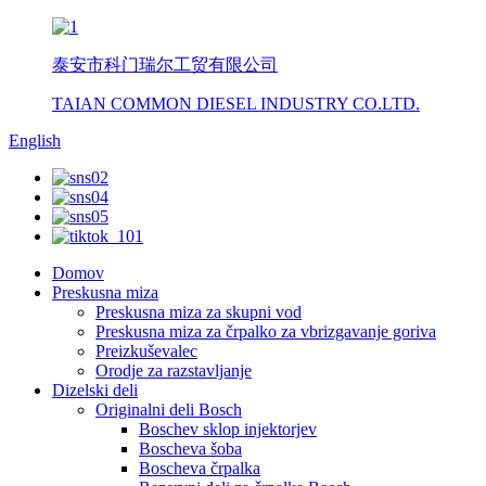
泰安市科门瑞尔工贸有限公司
TAIAN COMMON DIESEL INDUSTRY CO.LTD.
English
Domov
Preskusna miza
Preskusna miza za skupni vod
Preskusna miza za črpalko za vbrizgavanje goriva
Preizkuševalec
Orodje za razstavljanje
Dizelski deli
Originalni deli Bosch
Boschev sklop injektorjev
Boscheva šoba
Boscheva črpalka