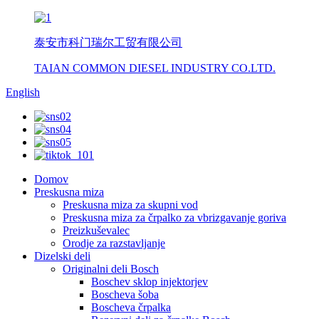
泰安市科门瑞尔工贸有限公司
TAIAN COMMON DIESEL INDUSTRY CO.LTD.
English
Domov
Preskusna miza
Preskusna miza za skupni vod
Preskusna miza za črpalko za vbrizgavanje goriva
Preizkuševalec
Orodje za razstavljanje
Dizelski deli
Originalni deli Bosch
Boschev sklop injektorjev
Boscheva šoba
Boscheva črpalka