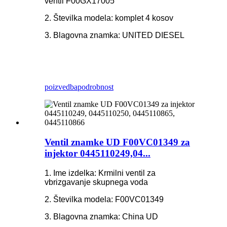
ventil F00GX17005
2. Številka modela: komplet 4 kosov
3. Blagovna znamka: UNITED DIESEL
poizvedba
podrobnost
Ventil znamke UD F00VC01349 za
injektor 0445110249,04...
1. Ime izdelka: Krmilni ventil za
vbrizgavanje skupnega voda
2. Številka modela: F00VC01349
3. Blagovna znamka: China UD