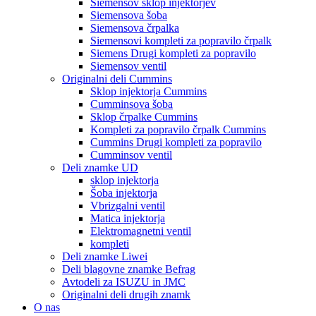
Siemensov sklop injektorjev
Siemensova šoba
Siemensova črpalka
Siemensovi kompleti za popravilo črpalk
Siemens Drugi kompleti za popravilo
Siemensov ventil
Originalni deli Cummins
Sklop injektorja Cummins
Cumminsova šoba
Sklop črpalke Cummins
Kompleti za popravilo črpalk Cummins
Cummins Drugi kompleti za popravilo
Cumminsov ventil
Deli znamke UD
sklop injektorja
Šoba injektorja
Vbrizgalni ventil
Matica injektorja
Elektromagnetni ventil
kompleti
Deli znamke Liwei
Deli blagovne znamke Befrag
Avtodeli za ISUZU in JMC
Originalni deli drugih znamk
O nas