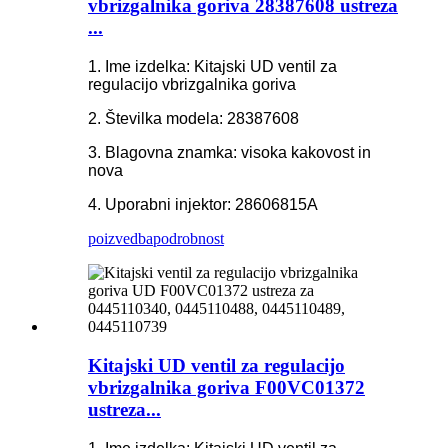
vbrizgalnika goriva 28387608 ustreza
...
1. Ime izdelka: Kitajski UD ventil za
regulacijo vbrizgalnika goriva
2. Številka modela: 28387608
3. Blagovna znamka: visoka kakovost in
nova
4. Uporabni injektor: 28606815A
poizvedba
podrobnost
Kitajski UD ventil za regulacijo
vbrizgalnika goriva F00VC01372
ustreza...