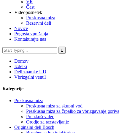
VR
Čast
Videoposnetek
Preskusna miza
Rezervni deli
Novice
Pogosta vprašanja
Kontaktirajte nas
Domov
Izdelki
Deli znamke UD
Vbrizgalni ventil
Kategorije
Preskusna miza
Preskusna miza za skupni vod
Preskusna miza za črpalko za vbrizgavanje goriva
Preizkuševalec
Orodje za razstavljanje
Originalni deli Bosch
Boschev sklop injektorjev