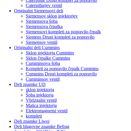
Caterpillar Drugi komplet za popravilo
Caterpillarjev ventil
Originalni Siemensovi deli
Siemensov sklop injektorjev
Siemensova šoba
Siemensova črpalka
Siemensovi kompleti za popravilo črpalk
Siemens Drugi kompleti za popravilo
Siemensov ventil
Originalni deli Cummins
Sklop injektorja Cummins
Sklop črpalke Cummins
Cumminsova šoba
Kompleti za popravilo črpalk Cummins
Cummins Drugi kompleti za popravilo
Cumminsov ventil
Deli znamke UD
sklop injektorja
Šoba injektorja
Vbrizgalni ventil
Matica injektorja
Elektromagnetni ventil
kompleti
Deli znamke Liwei
Deli blagovne znamke Befrag