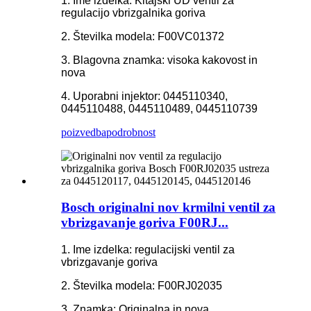
1. Ime izdelka: Kitajski UD ventil za
regulacijo vbrizgalnika goriva
2. Številka modela: F00VC01372
3. Blagovna znamka: visoka kakovost in
nova
4. Uporabni injektor: 0445110340,
0445110488, 0445110489, 0445110739
poizvedba
podrobnost
Bosch originalni nov krmilni ventil za
vbrizgavanje goriva F00RJ...
1. Ime izdelka: regulacijski ventil za
vbrizgavanje goriva
2. Številka modela: F00RJ02035
3. Znamka: Originalna in nova