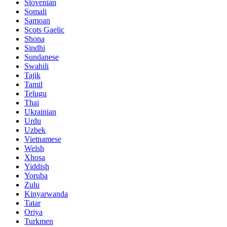
Slovenian
Somali
Samoan
Scots Gaelic
Shona
Sindhi
Sundanese
Swahili
Tajik
Tamil
Telugu
Thai
Ukrainian
Urdu
Uzbek
Vietnamese
Welsh
Xhosa
Yiddish
Yoruba
Zulu
Kinyarwanda
Tatar
Oriya
Turkmen