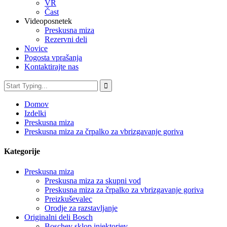
VR
Čast
Videoposnetek
Preskusna miza
Rezervni deli
Novice
Pogosta vprašanja
Kontaktirajte nas
Domov
Izdelki
Preskusna miza
Preskusna miza za črpalko za vbrizgavanje goriva
Kategorije
Preskusna miza
Preskusna miza za skupni vod
Preskusna miza za črpalko za vbrizgavanje goriva
Preizkuševalec
Orodje za razstavljanje
Originalni deli Bosch
Boschev sklop injektorjev