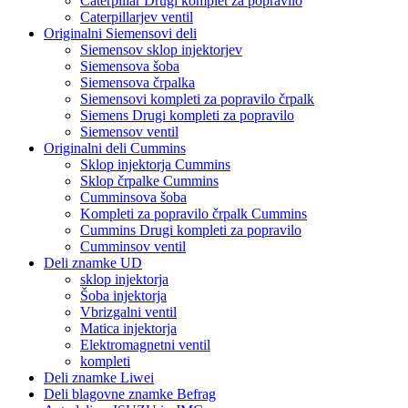
Caterpillar Drugi komplet za popravilo
Caterpillarjev ventil
Originalni Siemensovi deli
Siemensov sklop injektorjev
Siemensova šoba
Siemensova črpalka
Siemensovi kompleti za popravilo črpalk
Siemens Drugi kompleti za popravilo
Siemensov ventil
Originalni deli Cummins
Sklop injektorja Cummins
Sklop črpalke Cummins
Cumminsova šoba
Kompleti za popravilo črpalk Cummins
Cummins Drugi kompleti za popravilo
Cumminsov ventil
Deli znamke UD
sklop injektorja
Šoba injektorja
Vbrizgalni ventil
Matica injektorja
Elektromagnetni ventil
kompleti
Deli znamke Liwei
Deli blagovne znamke Befrag