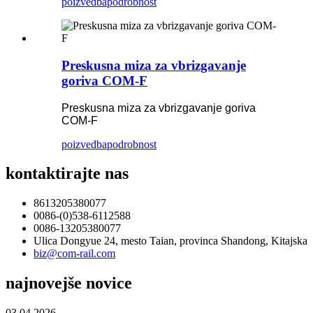
poizvedba
podrobnost
Preskusna miza za vbrizgavanje
goriva COM-F
Preskusna miza za vbrizgavanje goriva
COM-F
poizvedba
podrobnost
kontaktirajte nas
8613205380077
0086-(0)538-6112588
0086-13205380077
Ulica Dongyue 24, mesto Taian, provinca Shandong, Kitajska
biz@com-rail.com
najnovejše novice
03.04.2026