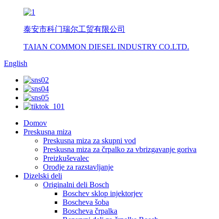
泰安市科门瑞尔工贸有限公司
TAIAN COMMON DIESEL INDUSTRY CO.LTD.
English
Domov
Preskusna miza
Preskusna miza za skupni vod
Preskusna miza za črpalko za vbrizgavanje goriva
Preizkuševalec
Orodje za razstavljanje
Dizelski deli
Originalni deli Bosch
Boschev sklop injektorjev
Boscheva šoba
Boscheva črpalka