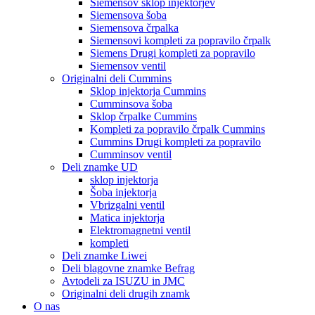
Siemensov sklop injektorjev
Siemensova šoba
Siemensova črpalka
Siemensovi kompleti za popravilo črpalk
Siemens Drugi kompleti za popravilo
Siemensov ventil
Originalni deli Cummins
Sklop injektorja Cummins
Cumminsova šoba
Sklop črpalke Cummins
Kompleti za popravilo črpalk Cummins
Cummins Drugi kompleti za popravilo
Cumminsov ventil
Deli znamke UD
sklop injektorja
Šoba injektorja
Vbrizgalni ventil
Matica injektorja
Elektromagnetni ventil
kompleti
Deli znamke Liwei
Deli blagovne znamke Befrag
Avtodeli za ISUZU in JMC
Originalni deli drugih znamk
O nas