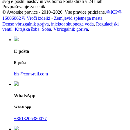
svoj e-poštni naslov in vas bomo kontaktirali v 24 urah.
Povpraševanje za cenik
© Avtorske pravice - 2010–2026: Vse pravice pridržane.
鲁ICP备
16006062号
Vroči izdelki
-
Zemljevid spletnega mesta
Denso vbrizgalnik goriva
,
injektor skupnega voda
,
Regulacijski
ventil
,
Kitajska šoba
,
Šoba
,
Vbrizgalnik goriva
,
E-pošta
E-pošta
biz@com-rail.com
WhatsApp
WhatsApp
+8613205380077