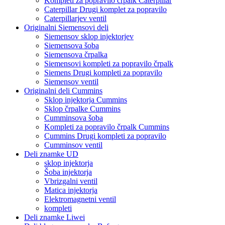
Kompleti za popravilo črpalk Caterpillar
Caterpillar Drugi komplet za popravilo
Caterpillarjev ventil
Originalni Siemensovi deli
Siemensov sklop injektorjev
Siemensova šoba
Siemensova črpalka
Siemensovi kompleti za popravilo črpalk
Siemens Drugi kompleti za popravilo
Siemensov ventil
Originalni deli Cummins
Sklop injektorja Cummins
Sklop črpalke Cummins
Cumminsova šoba
Kompleti za popravilo črpalk Cummins
Cummins Drugi kompleti za popravilo
Cumminsov ventil
Deli znamke UD
sklop injektorja
Šoba injektorja
Vbrizgalni ventil
Matica injektorja
Elektromagnetni ventil
kompleti
Deli znamke Liwei