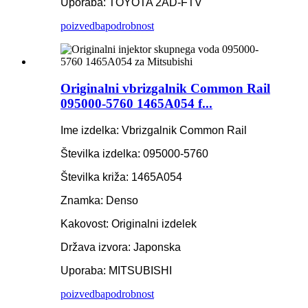
Uporaba: TOYOTA 2AD-FTV
poizvedba
podrobnost
Originalni vbrizgalnik Common Rail
095000-5760 1465A054 f...
Ime izdelka: Vbrizgalnik Common Rail
Številka izdelka: 095000-5760
Številka križa: 1465A054
Znamka: Denso
Kakovost: Originalni izdelek
Država izvora: Japonska
Uporaba: MITSUBISHI
poizvedba
podrobnost