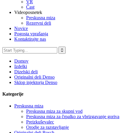
VR
Čast
Videoposnetek
Preskusna miza
Rezervni deli
Novice
Pogosta vprašanja
Kontaktirajte nas
Domov
Izdelki
Dizelski deli
Originalni deli Denso
Sklop injektorja Denso
Kategorije
Preskusna miza
Preskusna miza za skupni vod
Preskusna miza za črpalko za vbrizgavanje goriva
Preizkuševalec
Orodje za razstavljanje
Originalni deli Bosch