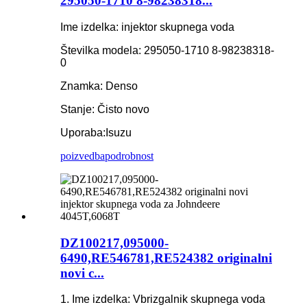
295050-1710 8-98238318...
Ime izdelka: injektor skupnega voda
Številka modela: 295050-1710 8-98238318-
0
Znamka: Denso
Stanje: Čisto novo
Uporaba:
Isuzu
poizvedba
podrobnost
DZ100217,095000-
6490,RE546781,RE524382 originalni
novi c...
1. Ime izdelka: Vbrizgalnik skupnega voda