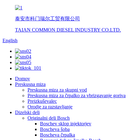
泰安市科门瑞尔工贸有限公司
TAIAN COMMON DIESEL INDUSTRY CO.LTD.
English
Domov
Preskusna miza
Preskusna miza za skupni vod
Preskusna miza za črpalko za vbrizgavanje goriva
Preizkuševalec
Orodje za razstavljanje
Dizelski deli
Originalni deli Bosch
Boschev sklop injektorjev
Boscheva šoba
Boscheva črpalka