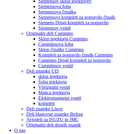
Siemensov sklop injektorjev
Siemensova šoba
Siemensova črpalka
Siemensovi kompleti za popravilo črpalk
Siemens Drugi kompleti za popravilo
Siemensov ventil
Originalni deli Cummins
Sklop injektorja Cummins
Cumminsova šoba
Sklop črpalke Cummins
Kompleti za popravilo črpalk Cummins
Cummins Drugi kompleti za popravilo
Cumminsov ventil
Deli znamke UD
sklop injektorja
Šoba injektorja
Vbrizgalni ventil
Matica injektorja
Elektromagnetni ventil
kompleti
Deli znamke Liwei
Deli blagovne znamke Befrag
Avtodeli za ISUZU in JMC
Originalni deli drugih znamk
O nas